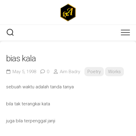
Skip
to
content
bias kala
May 5, 1998
0
Aim Badry
Poetry
Works
sebuah waktu adalah tanda tanya
bila tak terangkai kata
juga bila terpenggal janji