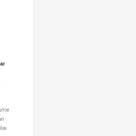
ar
t
isme
an
lai