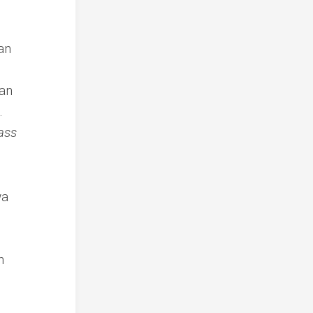
an
n
gan
.
ass
wa
n