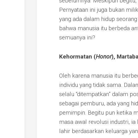
sebelumnya. Meskipun begitu, p
Pernyataan ini juga bukan mili
yang ada dalam hidup seorang 
bahwa manusia itu berbeda ant
semuanya ini?
Kehormatan (
Honor
), Martaba
Oleh karena manusia itu berbe
individu yang tidak sama. Da
selalu “ditempatkan” dalam pos
sebagai pemburu, ada yang hi
pemimpin. Begitu pun ketika
masa awal revolusi industri, i
lahir berdasarkan keluarga yang