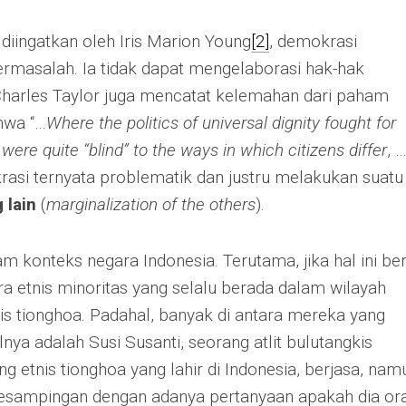
diingatkan oleh Iris Marion Young
[2]
, demokrasi
rmasalah. Ia tidak dapat mengelaborasi hak-hak
 Charles Taylor juga mencatat kelemahan dari paham
hwa “…
Where the politics of universal dignity fought for
were quite “blind” to the ways in which citizens differ
, …
asi ternyata problematik dan justru melakukan suatu
 lain
(
marginalization of the others
).
lam konteks negara Indonesia. Terutama, jika hal ini ber
ara etnis minoritas yang selalu berada dalam wilayah
is tionghoa. Padahal, banyak di antara mereka yang
lnya adalah Susi Susanti, seorang atlit bulutangkis
ng etnis tionghoa yang lahir di Indonesia, berjasa, nam
esampingan dengan adanya pertanyaan apakah dia or