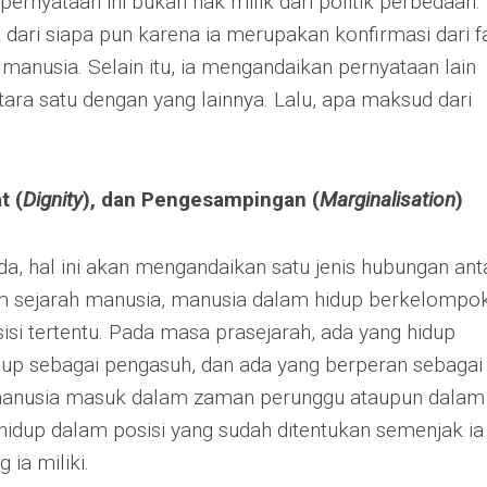
ernyataan ini bukan hak milik dari politik perbedaan.
k dari siapa pun karena ia merupakan konfirmasi dari f
manusia. Selain itu, ia mengandaikan pernyataan lain
ara satu dengan yang lainnya. Lalu, apa maksud dari
t (
Dignity
), dan Pengesampingan (
Marginalisation
)
da, hal ini akan mengandaikan satu jenis hubungan ant
lam sejarah manusia, manusia dalam hidup berkelompo
isi tertentu. Pada masa prasejarah, ada yang hidup
dup sebagai pengasuh, dan ada yang berperan sebagai
 manusia masuk dalam zaman perunggu ataupun dalam
a hidup dalam posisi yang sudah ditentukan semenjak ia
 ia miliki.