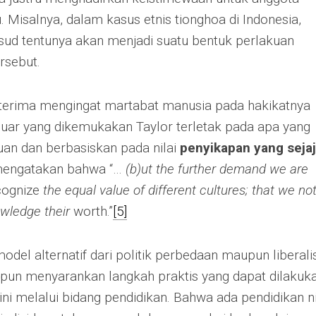
 Misalnya, dalam kasus etnis tionghoa di Indonesia,
ud tentunya akan menjadi suatu bentuk perlakuan
rsebut.
 diterima mengingat martabat manusia pada hakikatnya
eluar yang dikemukakan Taylor terletak pada apa yang
uan dan berbasiskan pada nilai
penyikapan yang sejaj
a mengatakan bahwa “…
(b)ut the further demand we are
cognize
the equal value of different cultures; that we no
owledge their
worth.”
[5]
model alternatif dari politik perbedaan maupun liberal
pun menyarankan langkah praktis yang dapat dilakuk
ni melalui bidang pendidikan. Bahwa ada pendidikan ni