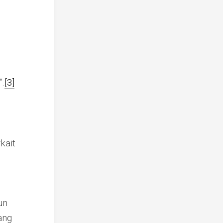
”.
[3]
kait
un
ang