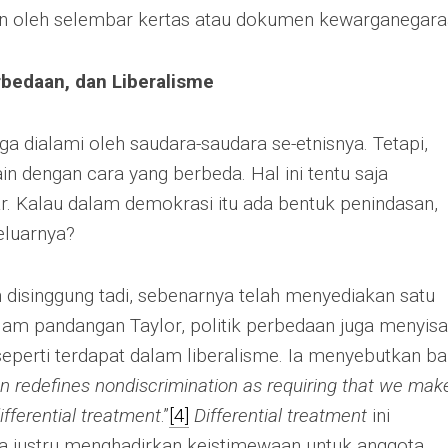
kan oleh selembar kertas atau dokumen kewarganegara
erbedaan, dan Liberalisme
ga dialami oleh saudara-saudara se-etnisnya. Tetapi,
in dengan cara yang berbeda. Hal ini tentu saja
. Kalau dalam demokrasi itu ada bentuk penindasan,
eluarnya?
ah disinggung tadi, sebenarnya telah menyediakan satu
alam pandangan Taylor, politik perbedaan juga menyis
eperti terdapat dalam liberalisme. Ia menyebutkan b
ten redefines nondiscrimination as requiring that we mak
ifferential treatment
.”
[4]
Differential treatment
ini
 justru menghadirkan keistimewaan untuk anggota