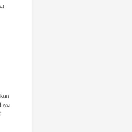
an.
akan
ahwa
e