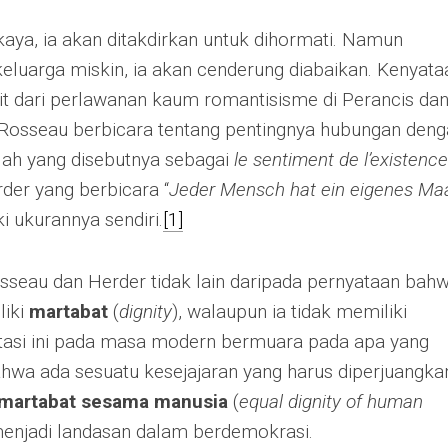
 kaya, ia akan ditakdirkan untuk dihormati. Namun
m keluarga miskin, ia akan cenderung diabaikan. Kenyata
rit dari perlawanan kaum romantisisme di Perancis da
 Rosseau berbicara tentang pentingnya hubungan den
ilah yang disebutnya sebagai
le sentiment de l’existence
der yang berbicara “
Jeder Mensch hat ein eigenes Ma
i ukurannya sendiri.
[1]
sseau dan Herder tidak lain daripada pernyataan bah
liki
martabat
(
dignity
), walaupun ia tidak memiliki
tasi ini pada masa modern bermuara pada apa yang
Bahwa ada sesuatu kesejajaran yang harus diperjuangka
 martabat sesama manusia
(
equal dignity of human
g menjadi landasan dalam berdemokrasi.