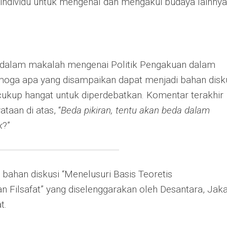
individu untuk mengenal dan mengakui budaya lainnya
n dalam makalah mengenai Politik Pengakuan dalam
emoga apa yang disampaikan dapat menjadi bahan disk
ukup hangat untuk diperdebatkan. Komentar terakhir
taan di atas, “
Beda pikiran, tentu akan beda dalam
k
?”
i bahan diskusi “Menelusuri Basis Teoretis
an Filsafat” yang diselenggarakan oleh Desantara, Jaka
t.